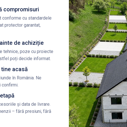
ără compromisuri
nt conforme cu standardele
t protector garantat,
ainte de achiziție
șe tehnice, poze cu proiecte
stfel poți decide informat.
a tine acasă
riunde în România. Ne
 confirmi.
 etapă
esoriile și data de livrare.
enzii – fără presiuni, fără