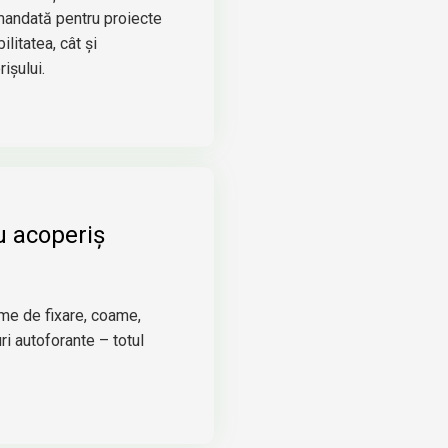
mandată pentru proiecte
litatea, cât și
ișului.
u acoperiș
me de fixare, coame,
uri autoforante – totul