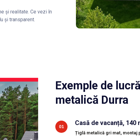
e și realitate. Ce vezi în
lu și transparent.
Exemple de lucrăr
metalică Durra
Casă de vacanță, 140
01
Țiglă metalică gri mat, montaj 