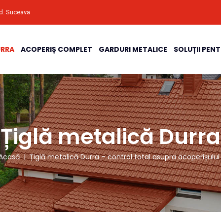
ud. Suceava
URRA
ACOPERIȘ COMPLET
GARDURI METALICE
SOLUȚII PEN
Țiglă metalică Durra
casă
|
Țiglă metalică Durra – control total asupra acoperișului