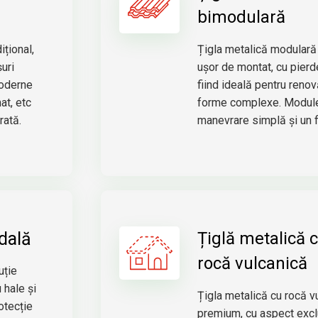
bimodulară
ițional,
Țigla metalică modulară
uri
ușor de montat, cu pierd
moderne
fiind ideală pentru renov
mat
, etc
forme complexe. Modul
rată.
manevrare simplă și un f
dală
Țiglă metalică 
rocă vulcanică
uție
 hale și
Țigla metalică cu rocă v
otecție
premium, cu aspect exclu