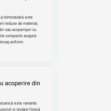
 și bimodulară este
eri reduse de material,
ări sau acoperișuri cu
ele compacte asigură
inisaj uniform.
cu acoperire din
ulcanică este varianta
sivist și izolare fonică