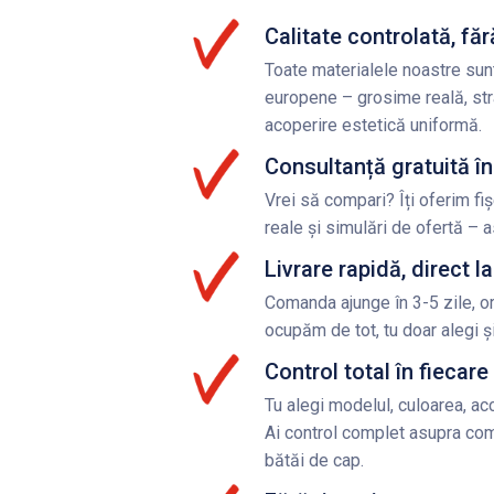
Calitate controlată, f
Toate materialele noastre su
europene – grosime reală, stra
acoperire estetică uniformă.
Consultanță gratuită în
Vrei să compari? Îți oferim fi
reale și simulări de ofertă – a
Livrare rapidă, direct l
Comanda ajunge în 3-5 zile, o
ocupăm de tot, tu doar alegi și
Control total în fiecare
Tu alegi modelul, culoarea, acc
Ai control complet asupra com
bătăi de cap.