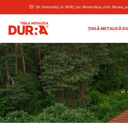
Str. Humorului, nr. 99 B2, loc. Moara Nica, com. Moara, j
ȚIGLĂ METALICĂ D
A