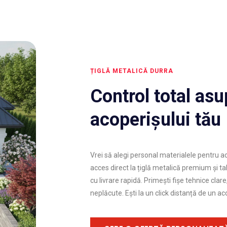
ȚIGLĂ METALICĂ DURRA
Control total asu
acoperișului tău
Vrei să alegi personal materialele pentru ac
acces direct la țiglă metalică premium și tab
cu livrare rapidă. Primești fișe tehnice clare
neplăcute. Ești la un click distanță de un ac