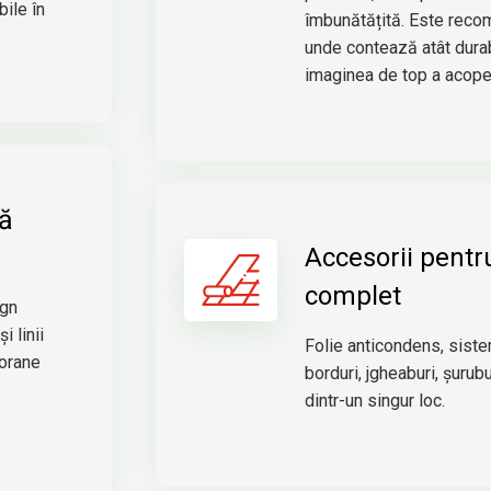
bile în
îmbunătățită. Este reco
unde contează atât durabi
imaginea de top a acoper
tă
Accesorii pentr
complet
ign
 linii
Folie anticondens, siste
porane
borduri, jgheaburi, șurub
dintr-un singur loc.