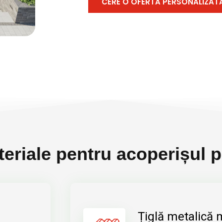
CERE O OFERTĂ PERSONALIZAT
riale pentru acoperișul p
Țiglă metalică 