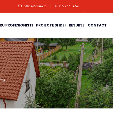
office@durra.ro
0722 113 669
TRU PROFESIONIȘTI
PROIECTE ȘI IDEI
RESURSE
CONTACT
 tău