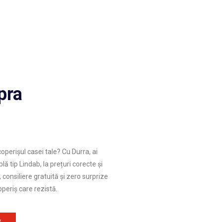
pra
operișul casei tale? Cu Durra, ai
lă tip Lindab, la prețuri corecte și
, consiliere gratuită și zero surprize
operiș care rezistă.