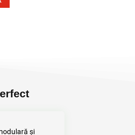
Ă
erfect
modulară și