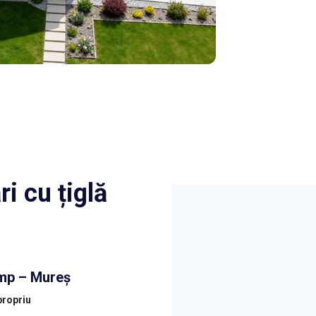
i cu țiglă
 mp – Mureș
propriu